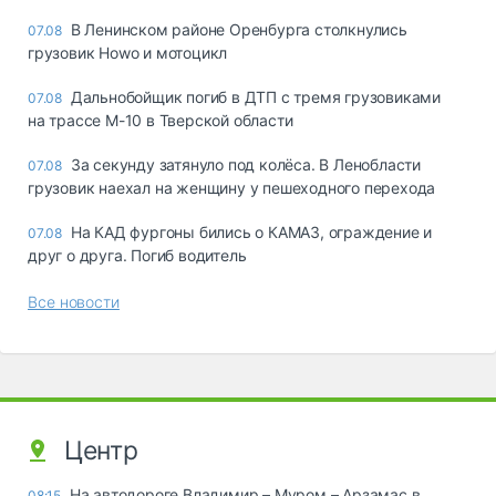
В Ленинском районе Оренбурга столкнулись
07.08
грузовик Howo и мотоцикл
Дальнобойщик погиб в ДТП с тремя грузовиками
07.08
на трассе М-10 в Тверской области
За секунду затянуло под колёса. В Ленобласти
07.08
грузовик наехал на женщину у пешеходного перехода
На КАД фургоны бились о КАМАЗ, ограждение и
07.08
друг о друга. Погиб водитель
Все новости
Центр
На автодороге Владимир – Муром – Арзамас в
08:15