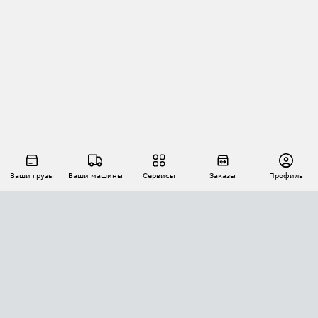
Ваши грузы
Ваши машины
Сервисы
Заказы
Профиль
АВТОМАТИЗАЦИЯ ПЕРЕВОЗОК
Площадки
Заказы
Торги
Тендеры
АТИ-Доки
GPS-мониторинг
АТИ Мессенджер
Цепочки грузов
API ATI.SU