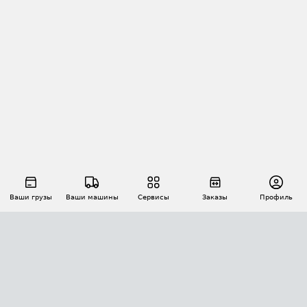
Ваши грузы
Ваши машины
Сервисы
Заказы
Профиль
АВТОМАТИЗАЦИЯ ПЕРЕВОЗОК
Площадки
Заказы
Торги
Тендеры
АТИ-Доки