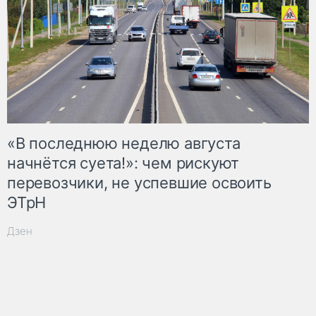
«В последнюю неделю августа
начнётся суета!»: чем рискуют
перевозчики, не успевшие освоить
ЭТрН
Дзен