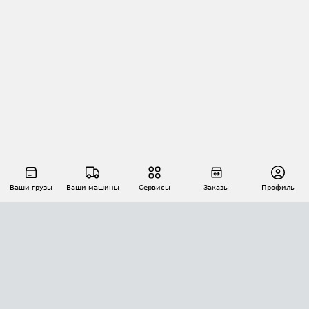
Ваши грузы
Ваши машины
Сервисы
Заказы
Профиль
АВТОМАТИЗАЦИЯ ПЕРЕВОЗОК
Площадки
Заказы
Торги
Тендеры
АТИ-Доки
GPS-мониторинг
АТИ Мессенджер
Цепочки грузов