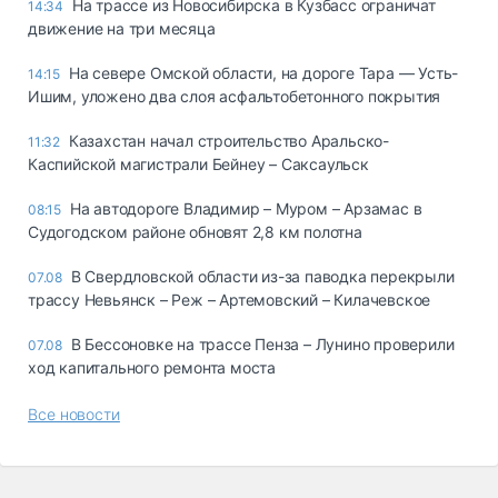
На трассе из Новосибирска в Кузбасс ограничат
14:34
движение на три месяца
На севере Омской области, на дороге Тара — Усть-
14:15
Ишим, уложено два слоя асфальтобетонного покрытия
Казахстан начал строительство Аральско-
11:32
Каспийской магистрали Бейнеу – Саксаульск
На автодороге Владимир – Муром – Арзамас в
08:15
Судогодском районе обновят 2,8 км полотна
В Свердловской области из-за паводка перекрыли
07.08
трассу Невьянск – Реж – Артемовский – Килачевское
В Бессоновке на трассе Пенза – Лунино проверили
07.08
ход капитального ремонта моста
Все новости