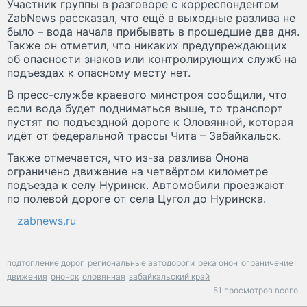
Участник группы в разговоре с корреспондентом
ZabNews рассказал, что ещё в выходные разлива не
было – вода начала прибывать в прошедшие два дня.
Также он отметил, что никаких предупреждающих
об опасности знаков или контролирующих служб на
подъездах к опасному месту нет.
В пресс-службе краевого минстроя сообщили, что
если вода будет подниматься выше, то транспорт
пустят по подъездной дороге к Оловянной, которая
идёт от федеральной трассы Чита – Забайкальск.
Также отмечается, что из-за разлива Онона
ограничено движение на четвёртом километре
подъезда к селу Нуринск. Автомобили проезжают
по полевой дороге от села Цугол до Нуринска.
zabnews.ru
подтопление дорог
региональные автодороги
река онон
ограничение
движения
ононск
оловянная
забайкальский край
51 просмотров всего.