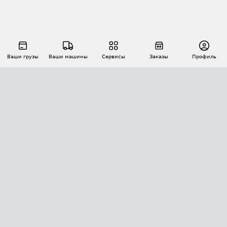
Ваши грузы
Ваши машины
Сервисы
Заказы
Профиль
АВТОМАТИЗАЦИЯ ПЕРЕВОЗОК
Площадки
Заказы
Торги
Тендеры
АТИ-Доки
GPS-мониторинг
АТИ Мессенджер
Цепочки грузов
API ATI.SU
ПОЛЕЗНОЕ
Расчет расстояний
БЕЗОПАСНОСТЬ
Академия ATI.SU
ATI.SU о безопасности
Звезды ATI.SU на вашем сайте
КОНТАКТЫ И ТАРИФЫ