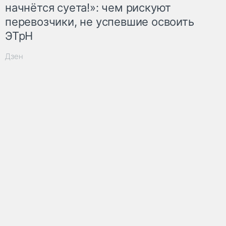
начнётся суета!»: чем рискуют
перевозчики, не успевшие освоить
ЭТрН
Дзен