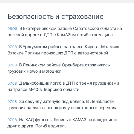
Безопасность и страхование
В Екатериновском районе Саратовской области на
08:08
полевой дороге в ДТП с КамАЗом погибла женщина
В Уржумском районе на трассе Киров – Малмыж –
07.08
Вятские Поляны произошло ДТП с автоцистерной
В Ленинском районе Оренбурга столкнулись
07.08
грузовик Howo и мотоцикл
Дальнобойщик погиб в ДТП с тремя грузовиками
07.08
на трассе М-10 в Тверской области
За секунду затянуло под колёса. В Ленобласти
07.08
грузовик наехал на женщину у пешеходного перехода
На КАД фургоны бились о КАМАЗ, ограждение и
07.08
друг о друга. Погиб водитель