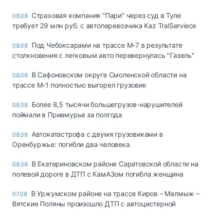
Страховая компания "Пари" через суд в Туле
08.08
требует 29 млн руб. с автоперевозчика Kaz TralServiece
Под Чебоксарами на трассе М-7 в результате
08.08
столкновения с легковым авто перевернулась "Газель"
В Сафоновском округе Смоленской области на
08.08
трассе М-1 полностью выгорел грузовик
Более 8,5 тысячи большегрузов-нарушителей
08.08
поймали в Приамурье за полгода
Автокатастрофа с двумя грузовиками в
08.08
Оренбуржье: погибли два человека
В Екатериновском районе Саратовской области на
08.08
полевой дороге в ДТП с КамАЗом погибла женщина
В Уржумском районе на трассе Киров – Малмыж –
07.08
Вятские Поляны произошло ДТП с автоцистерной