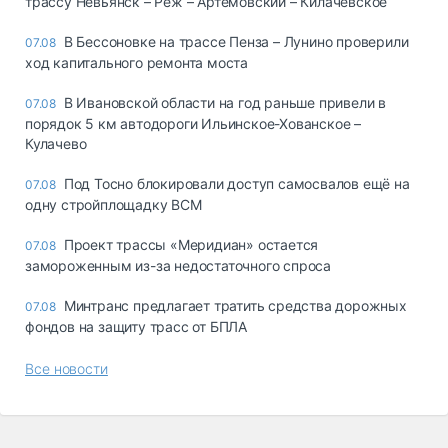
трассу Невьянск – Реж – Артемовский – Килачевское
В Бессоновке на трассе Пенза – Лунино проверили
07.08
ход капитального ремонта моста
В Ивановской области на год раньше привели в
07.08
порядок 5 км автодороги Ильинское-Хованское –
Кулачево
Под Тосно блокировали доступ самосвалов ещё на
07.08
одну стройплощадку ВСМ
Проект трассы «Меридиан» остается
07.08
замороженным из-за недостаточного спроса
Минтранс предлагает тратить средства дорожных
07.08
фондов на защиту трасс от БПЛА
Все новости