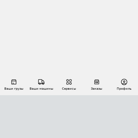
Ваши грузы
Ваши машины
Сервисы
Заказы
Профиль
АВТОМАТИЗАЦИЯ ПЕРЕВОЗОК
Площадки
Заказы
Торги
Тендеры
АТИ-Доки