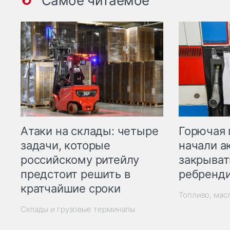
Самое читаемое
Горючая 
Атаки на склады: четыре
начали а
задачи, которые
закрыват
российскому ритейлу
ребренд
предстоит решить в
кратчайшие сроки
Топливо, мас
Склады и грузовые терминалы