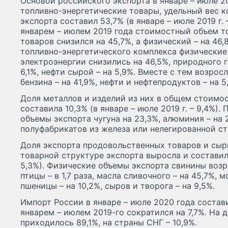
Основой российского экспорта в январе – июле 2
топливно-энергетические товары, удельный вес к
экспорта составил 53,7% (в январе – июле 2019 г. 
январем – июлем 2019 года стоимостный объем т
товаров снизился на 45,7%, а физический – на 46,
топливно-энергетического комплекса физические
электроэнергии снизились на 46,5%, природного га
6,1%, нефти сырой – на 5,9%. Вместе с тем возро
бензина – на 41,9%, нефти и нефтепродуктов – на 5
Доля металлов и изделий из них в общем стоимо
составила 10,3% (в январе – июле 2019 г. – 9,4%)
объемы экспорта чугуна на 23,3%, алюминия – на 2
полуфабрикатов из железа или нелегированной ста
Доля экспорта продовольственных товаров и сырь
товарной структуре экспорта выросла и составила 
5,3%). Физические объемы экспорта свинины возр
птицы – в 1,7 раза, масла сливочного – на 45,7%, м
пшеницы – на 10,2%, сыров и творога – на 9,5%.
Импорт России в январе – июле 2020 года состав
январем – июлем 2019-го сократился на 7,7%. На 
приходилось 89,1%, на страны СНГ – 10,9%.