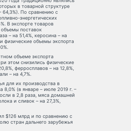
020 года традиционно являлись
оторых в товарной структуре
– 64,3%). По сравнению с
опливно-энергетических
8%. В экспорте товаров
 объемы поставок
за – на 51,4%, керосина – на
сли физические объемы экспорта
,0%.
стном объеме экспорта
. При этом снизились физические
0,8%, ферросплавов – на 12,8%,
ли – на 4,7%.
я для их производства в
8,0% (в январе – июле 2019 г. –
осли в 2,8 раза, мяса домашней
олока и сливок – на 27,3%,
ил $126 млрд и по сравнению с
долю стран дальнего зарубежья