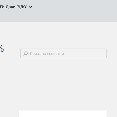
ТИ-Доки (ЭДО)
%