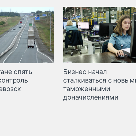
Бизнес начал
тане опять
сталкиваться с новым
контроль
таможенными
евозок
доначислениями