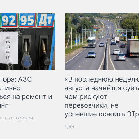
пора: АЗС
«В последнюю недел
ктивно
августа начнётся суета
ься на ремонт и
чем рискуют
инг
перевозчики, не
успевшие освоить ЭТ
ла и автохимия
Дзен