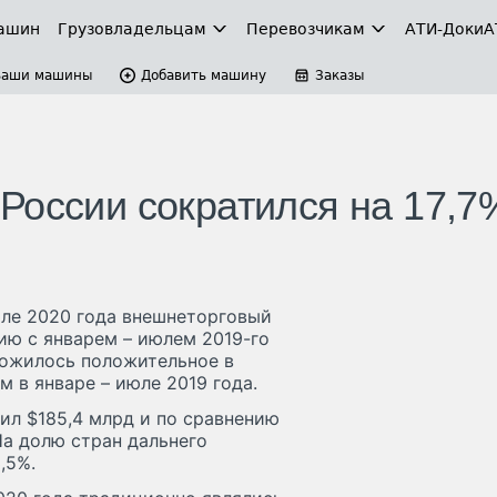
ашин
Грузовладельцам
Перевозчикам
АТИ-Доки
А
Ваши машины
Добавить машину
Заказы
России сократился на 17,7
юле 2020 года внешнеторговый
ию с январем – июлем 2019-го
сложилось положительное в
м в январе – июле 2019 года.
вил $185,4 млрд и по сравнению
На долю стран дальнего
,5%.