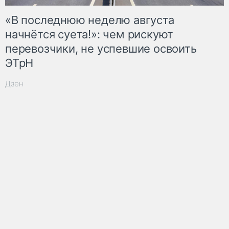
«В последнюю неделю августа
начнётся суета!»: чем рискуют
перевозчики, не успевшие освоить
ЭТрН
Дзен