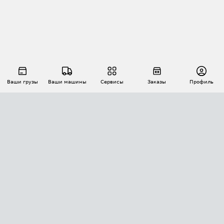
Ваши грузы
Ваши машины
Сервисы
Заказы
Профиль
АВТОМАТИЗАЦИЯ ПЕРЕВОЗОК
Площадки
Заказы
Торги
Тендеры
АТИ-Доки
GPS-мониторинг
АТИ Мессенджер
Цепочки грузов
API ATI.SU
ПОЛЕЗНОЕ
Расчет расстояний
БЕЗОПАСНОСТЬ