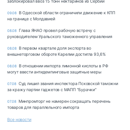
заблокировал ввоз 15 тонн нектаринов из Сербии
В Одесской области ограничили движение к КПП
09.08
на границе с Молдавией
Глава ЯНАО провел рабочую встречу с
08.08
руководителем Уральского таможенного управления
В первом квартале доля экспорта во
08.08
внешнеторговом обороте Карелии достигла 93,6%
В отношении импорта лимонной кислоты в РФ
08.08
могут ввести антидемпинговые защитные меры
Суд лишил звания инспектора Псковской таможни
07.08
за кражу партии гаджетов с МАПП "Бурачки"
Минпромторг не намерен сокращать перечень
07.08
товаров для параллельного импорта
Все новости