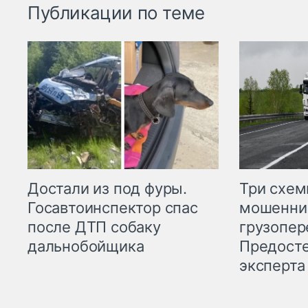
Публикации по теме
Три схе
Достали из под фуры.
мошенни
Госавтоинспектор спас
грузопер
после ДТП собаку
Предост
дальнобойщика
эксперта