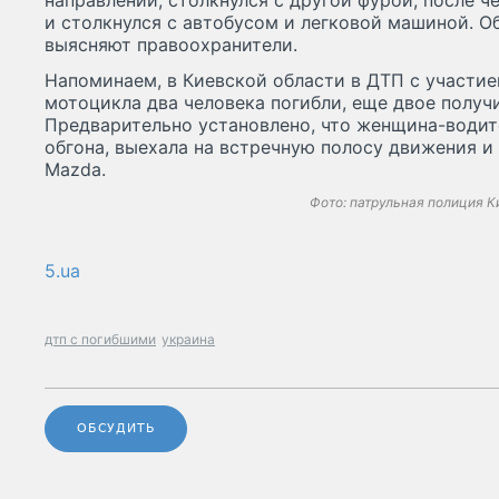
направлении, столкнулся с другой фурой, после ч
и столкнулся с автобусом и легковой машиной. О
выясняют правоохранители.
Напоминаем, в Киевской области в ДТП с участи
мотоцикла два человека погибли, еще двое получ
Предварительно установлено, что женщина-водите
обгона, выехала на встречную полосу движения и
Mazda.
Фото: патрульная полиция К
5.ua
дтп с погибшими
украина
ОБСУДИТЬ