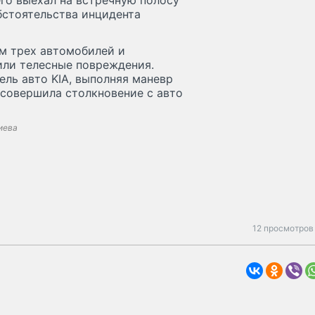
его выехал на встречную полосу
бстоятельства инцидента
ем трех автомобилей и
или телесные повреждения.
ль авто KIA, выполняя маневр
 совершила столкновение с авто
иева
12 просмотров