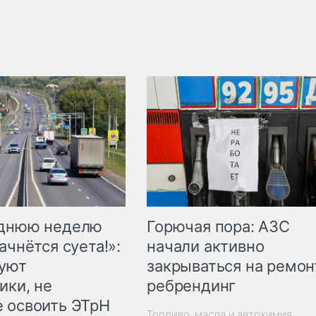
Горючая пора: АЗС
еднюю неделю
начали активно
ачнётся суета!»:
закрываться на ремон
куют
ребрендинг
ики, не
 освоить ЭТрН
Топливо, масла и автохимия