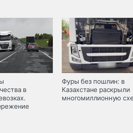
мы
Фуры без пошлин: в
чества в
Казахстане раскрыли
евозках.
многомиллионную сх
ережение