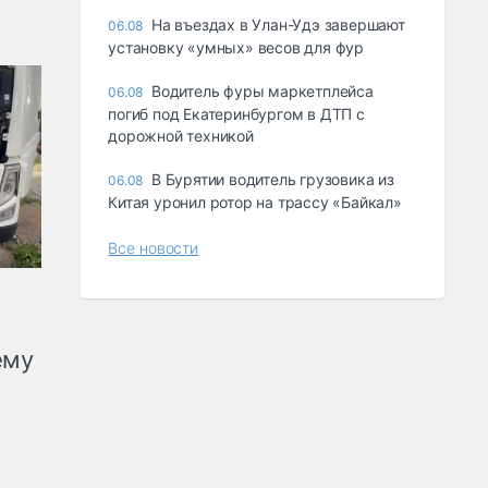
Ha въeздax в Улaн-Удэ зaвepшaют
06.08
ycтaнoвкy «yмныx» вecoв для фyp
Водитель фуры маркетплейса
06.08
погиб под Екатеринбургом в ДТП с
дорожной техникой
В Бурятии водитель грузовика из
06.08
Китая уронил ротор на трассу «Байкал»
Все новости
ему