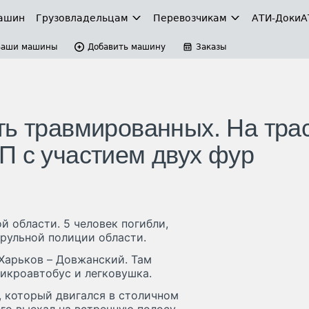
ашин
Грузовладельцам
Перевозчикам
АТИ-Доки
А
Ваши машины
Добавить машину
Заказы
ть травмированных. На тра
П с участием двух фур
 области. 5 человек погибли,
рульной полиции области.
 Харьков – Довжанский. Там
микроавтобус и легковушка.
, который двигался в столичном