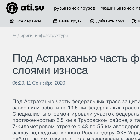
Грузы
Поиск грузов
Машины
Поиск м
Все сервисы
Ваши грузы
Добавить груз
← Дороги, инфраструктура
Под Астраханью часть 
слоями износа
06:29, 11 Сентября 2020
Под Астраханью часть федеральных трасс защит
завершили работы на 13,5 км федеральных трасс 
Специалисты отремонтировали участок федераль
протяженностью 6,5 км в Трусовском районе, а та
7-километровом отрезке с 48 по 55 км автодорог
заказу подведомственного Росавтодору ФКУ Упрд
работы летом текущего года и завершены в намеч