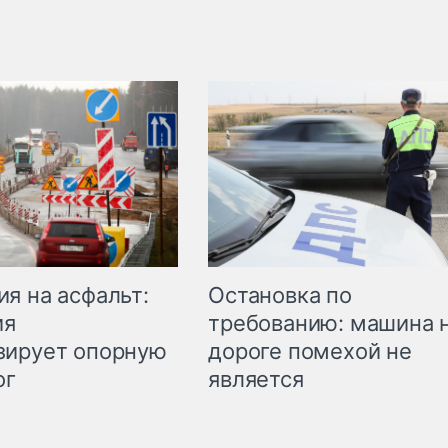
Остановка по
я на асфальт:
требованию: машина 
ия
дороге помехой не
зирует опорную
является
ог