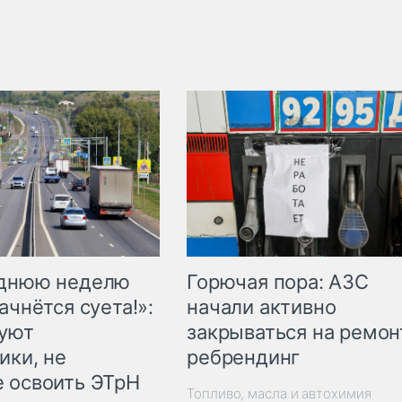
Горючая пора: АЗС
еднюю неделю
начали активно
ачнётся суета!»:
закрываться на ремон
куют
ребрендинг
ики, не
 освоить ЭТрН
Топливо, масла и автохимия