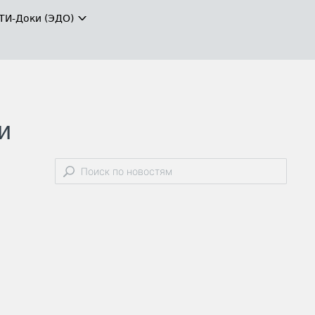
ТИ-Доки (ЭДО)
и