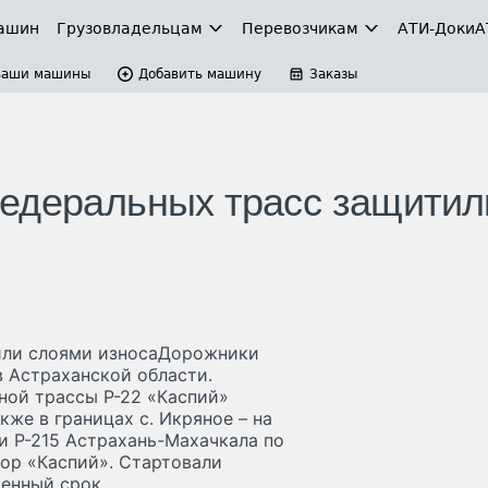
ашин
Грузовладельцам
Перевозчикам
АТИ-Доки
А
Ваши машины
Добавить машину
Заказы
федеральных трасс защитил
или слоями износаДорожники
в Астраханской области.
ной трассы Р-22 «Каспий»
кже в границах с. Икряное – на
и Р-215 Астрахань-Махачкала по
ор «Каспий». Стартовали
енный срок.