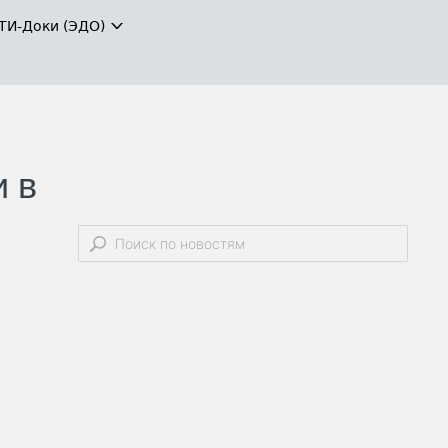
ТИ-Доки (ЭДО)
и в