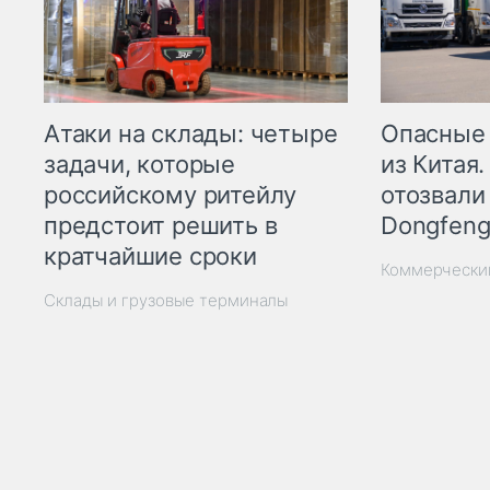
Опасные
Атаки на склады: четыре
из Китая.
задачи, которые
отозвали
российскому ритейлу
Dongfeng
предстоит решить в
кратчайшие сроки
Коммерчески
Склады и грузовые терминалы