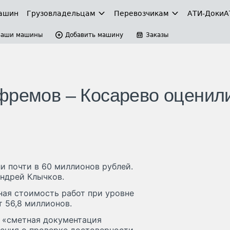
ашин
Грузовладельцам
Перевозчикам
АТИ-Доки
А
Ваши машины
Добавить машину
Заказы
фремов – Косарево оценил
и почти в 60 миллионов рублей.
ндрей Клычков.
ная стоимость работ при уровне
т 56,8 миллионов.
, «сметная документация