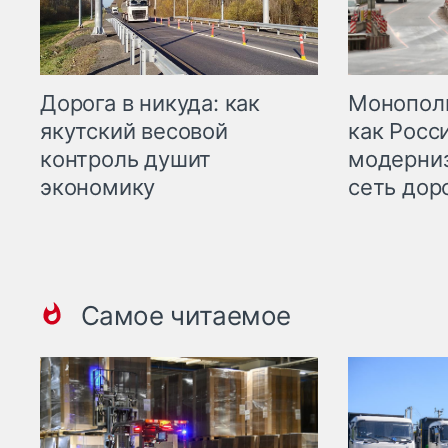
Дорога в никуда: как
Монополи
якутский весовой
как Росс
контроль душит
модерни
экономику
сеть дор
Самое читаемое