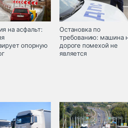
Остановка по
я на асфальт:
требованию: машина 
ия
дороге помехой не
зирует опорную
является
ог