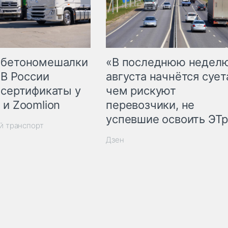
 бетономешалки
«В последнюю недел
 В России
августа начнётся суета
 сертификаты у
чем рискуют
 и Zoomlion
перевозчики, не
успевшие освоить ЭТ
й транспорт
Дзен