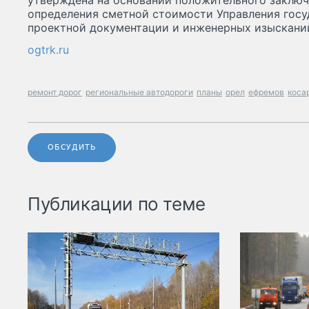
утверждена на основании положительного заключ
определения сметной стоимости Управления госу
проектной документации и инженерных изыскани
ogtrk.ru
ремонт дорог
региональные автодороги
планы
орел
ефремов
коса
ОБСУДИТЬ
Публикации по теме