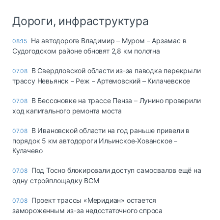
Дороги, инфраструктура
На автодороге Владимир – Муром – Арзамас в
08:15
Судогодском районе обновят 2,8 км полотна
В Свердловской области из-за паводка перекрыли
07.08
трассу Невьянск – Реж – Артемовский – Килачевское
В Бессоновке на трассе Пенза – Лунино проверили
07.08
ход капитального ремонта моста
В Ивановской области на год раньше привели в
07.08
порядок 5 км автодороги Ильинское-Хованское –
Кулачево
Под Тосно блокировали доступ самосвалов ещё на
07.08
одну стройплощадку ВСМ
Проект трассы «Меридиан» остается
07.08
замороженным из-за недостаточного спроса