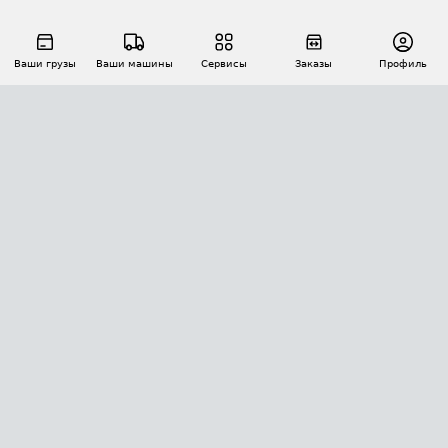
Ваши грузы
Ваши машины
Сервисы
Заказы
Профиль
АВТОМАТИЗАЦИЯ ПЕРЕВОЗОК
Площадки
Заказы
Торги
Тендеры
АТИ-Доки
GPS-мониторинг
АТИ Мессенджер
Цепочки грузов
API ATI.SU
ПОЛЕЗНОЕ
Расчет расстояний
БЕЗОПАСНОСТЬ
Академия ATI.SU
ATI.SU о безопасности
Звезды ATI.SU на вашем сайте
КОНТАКТЫ И ТАРИФЫ
Памятка по проверке контрагентов
Индекс ATI.SU FTL РФ
О системе ATI.SU
Светофор+
Средние ставки
ИНФОРМАЦИЯ