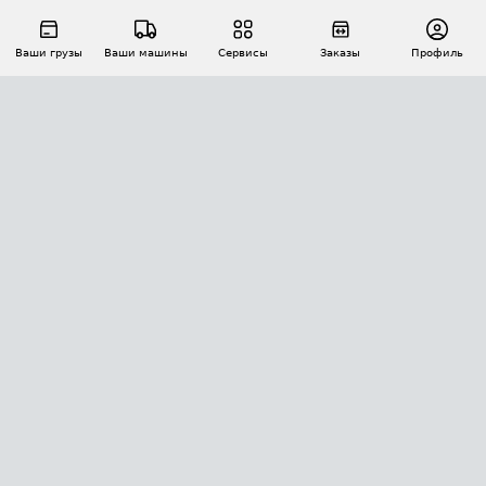
Ваши грузы
Ваши машины
Сервисы
Заказы
Профиль
АВТОМАТИЗАЦИЯ ПЕРЕВОЗОК
Площадки
Заказы
Торги
Тендеры
АТИ-Доки
GPS-мониторинг
АТИ Мессенджер
Цепочки грузов
API ATI.SU
ПОЛЕЗНОЕ
Расчет расстояний
БЕЗОПАСНОСТЬ
Академия ATI.SU
ATI.SU о безопасности
Звезды ATI.SU на вашем сайте
КОНТАКТЫ И ТАРИФЫ
Памятка по проверке контрагентов
Индекс ATI.SU FTL РФ
О системе ATI.SU
Светофор+
Средние ставки
ИНФОРМАЦИЯ
Контактная информация
Страхование