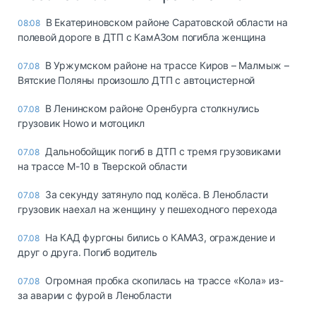
В Екатериновском районе Саратовской области на
08:08
полевой дороге в ДТП с КамАЗом погибла женщина
В Уржумском районе на трассе Киров – Малмыж –
07.08
Вятские Поляны произошло ДТП с автоцистерной
В Ленинском районе Оренбурга столкнулись
07.08
грузовик Howo и мотоцикл
Дальнобойщик погиб в ДТП с тремя грузовиками
07.08
на трассе М-10 в Тверской области
За секунду затянуло под колёса. В Ленобласти
07.08
грузовик наехал на женщину у пешеходного перехода
На КАД фургоны бились о КАМАЗ, ограждение и
07.08
друг о друга. Погиб водитель
Огромная пробка скопилась на трассе «Кола» из-
07.08
за аварии с фурой в Ленобласти