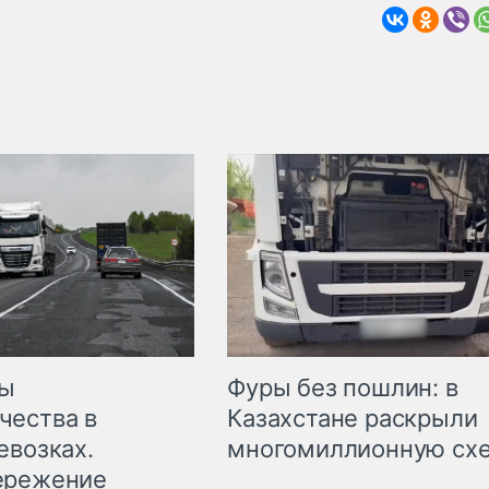
мы
Фуры без пошлин: в
чества в
Казахстане раскрыли
евозках.
многомиллионную сх
ережение