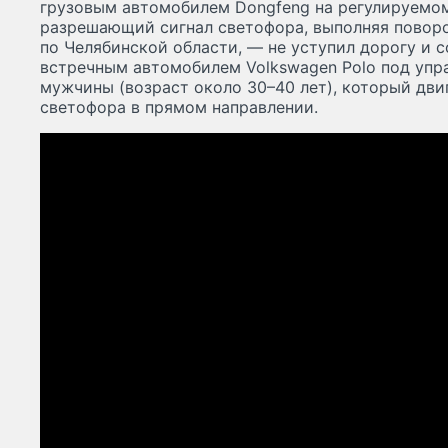
грузовым автомобилем Dongfeng на регулируемом
разрешающий сигнал светофора, выполняя повор
по Челябинской области, — не уступил дорогу и 
встречным автомобилем Volkswagen Polo под упр
мужчины (возраст около 30–40 лет), который дв
светофора в прямом направлении.