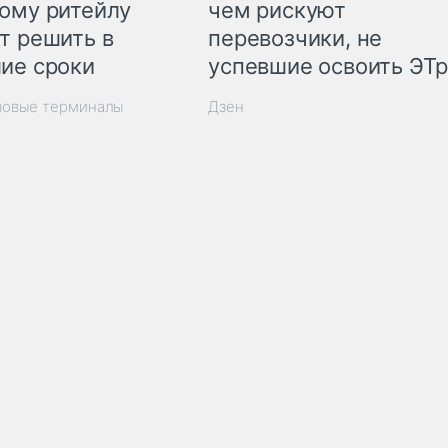
ому ритейлу
чем рискуют
т решить в
перевозчики, не
ие сроки
успевшие освоить ЭТ
зовые терминалы
Дзен