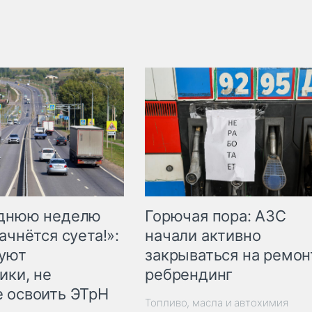
Горючая пора: АЗС
еднюю неделю
начали активно
ачнётся суета!»:
закрываться на ремон
куют
ребрендинг
ики, не
 освоить ЭТрН
Топливо, масла и автохимия