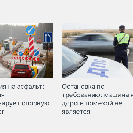
Остановка по
я на асфальт:
требованию: машина 
ия
дороге помехой не
зирует опорную
является
ог