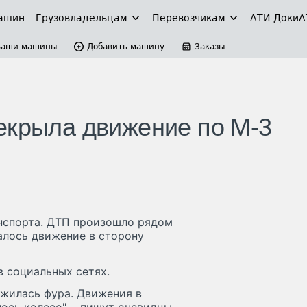
ашин
Грузовладельцам
Перевозчикам
АТИ-Доки
А
Ваши машины
Добавить машину
Заказы
екрыла движение по М-3
нспорта. ДТП произошло рядом
алось движение в сторону
 социальных сетях.
ожилась фура. Движения в