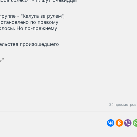
ось колесо", - пишут очевидцы
уппе - "Калуга за рулем",
сстановлено по правому
полосы. Но по-прежнему
тельства произошедшего
ь"
24 просмотров 