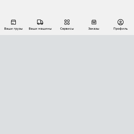
Ваши грузы
Ваши машины
Сервисы
Заказы
Профиль
АВТОМАТИЗАЦИЯ ПЕРЕВОЗОК
Площадки
Заказы
Торги
Тендеры
АТИ-Доки
GPS-мониторинг
АТИ Мессенджер
Цепочки грузов
API ATI.SU
ПОЛЕЗНОЕ
Расчет расстояний
БЕЗОПАСНОСТЬ
Академия ATI.SU
ATI.SU о безопасности
Звезды ATI.SU на вашем сайте
КОНТАКТЫ И ТАРИФЫ
Памятка по проверке контрагентов
Индекс ATI.SU FTL РФ