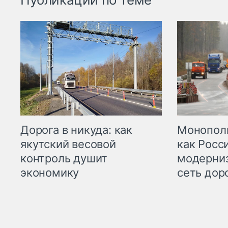
Дорога в никуда: как
Монополи
якутский весовой
как Росс
контроль душит
модерни
экономику
сеть дор