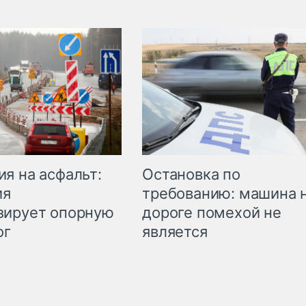
Остановка по
я на асфальт:
требованию: машина 
ия
дороге помехой не
зирует опорную
является
ог