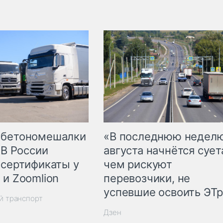
 бетономешалки
«В последнюю недел
 В России
августа начнётся суета
 сертификаты у
чем рискуют
 и Zoomlion
перевозчики, не
успевшие освоить ЭТ
й транспорт
Дзен