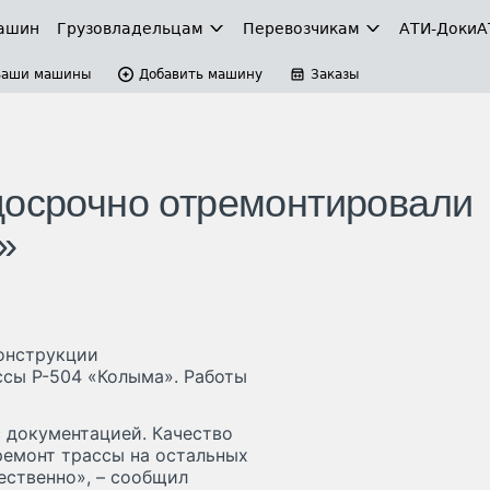
ашин
Грузовладельцам
Перевозчикам
АТИ-Доки
А
Ваши машины
Добавить машину
Заказы
досрочно отремонтировали
»
онструкции
сы Р-504 «Колыма». Работы
с документацией. Качество
 ремонт трассы на остальных
ественно», – сообщил