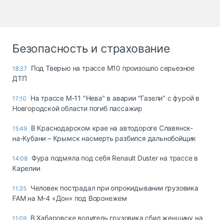
Безопасность и страхование
Под Тверью на трассе М10 произошло серьезное
18:37
ДТП
На трассе М-11 "Нева" в аварии "Газели" с фурой в
17:10
Новгородской области погиб пассажир
В Краснодарском крае на автодороге Славянск-
15:49
на-Кубани – Крымск насмерть разбился дальнобойщик
Фура подмяла под себя Renault Duster на трассе в
14:08
Карелии
Человек пострадал при опрокидывании грузовика
11:35
FAM на М-4 «Дон» под Воронежем
В Хабаровске водитель грузовика сбил женщину на
11:09