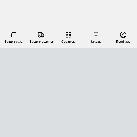
Ваши грузы
Ваши машины
Сервисы
Заказы
Профиль
АВТОМАТИЗАЦИЯ ПЕРЕВОЗОК
Площадки
Заказы
Торги
Тендеры
АТИ-Доки
GPS-мониторинг
АТИ Мессенджер
Цепочки грузов
API ATI.SU
ПОЛЕЗНОЕ
Расчет расстояний
БЕЗОПАСНОСТЬ
Академия ATI.SU