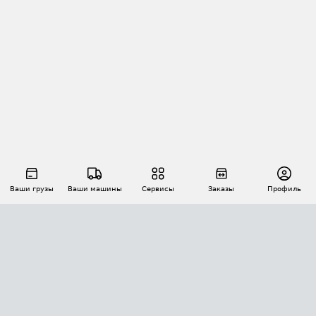
Ваши грузы
Ваши машины
Сервисы
Заказы
Профиль
АВТОМАТИЗАЦИЯ ПЕРЕВОЗОК
Площадки
Заказы
Торги
Тендеры
АТИ-Доки
GPS-мониторинг
АТИ Мессенджер
Цепочки грузов