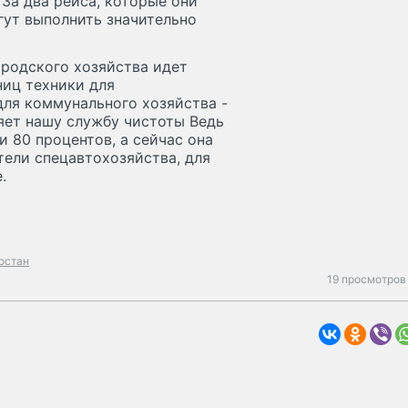
За два рейса, которые они
гут выполнить значительно
ородского хозяйства идет
ниц техники для
для коммунального хозяйства -
ляет нашу службу чистоты Ведь
 80 процентов, а сейчас она
тели спецавтохозяйства, для
.
остан
19 просмотров