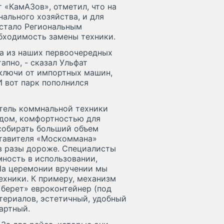
 «КамАЗов», отметил, что на
льного хозяйства, и для
 стало Региональным
обходимость замены техники.
на из наших первоочередных
апно, - сказал Ульфат
 ключи от импортных машин,
И вот парк пополнился
тель коммнальной техники
идом, комфортностью для
 собирать больший объем
ставителя «Москоммана»
в разы дороже. Специалисты
ность в использовании,
На церемонии вручении мы
ехники. К примеру, механизм
«берет» евроконтейнер (под
атериалов, эстетичный, удобный
артный.