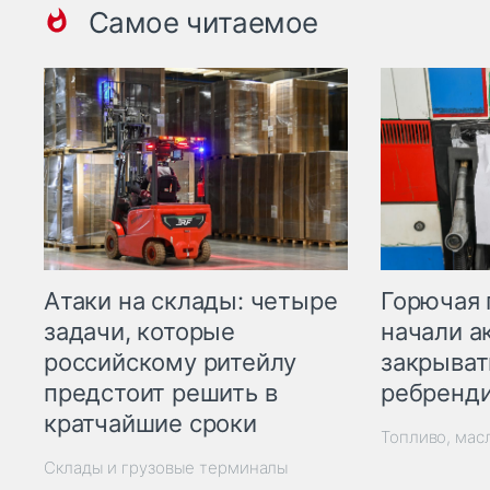
Самое читаемое
Горючая 
Атаки на склады: четыре
начали а
задачи, которые
закрыват
российскому ритейлу
ребренд
предстоит решить в
кратчайшие сроки
Топливо, мас
Склады и грузовые терминалы