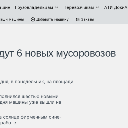
ашин
Грузовладельцам
Перевозчикам
АТИ-Доки
А
Ваши машины
Добавить машину
Заказы
ут 6 новых мусоровозов
дня, в понедельник, на площади
ополнился шестью новыми
дня машины уже вышли на
на солнце фирменным сине-
работе.