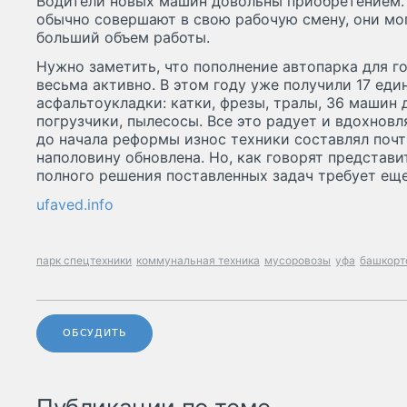
Водители новых машин довольны приобретением. 
обычно совершают в свою рабочую смену, они мо
больший объем работы.
Нужно заметить, что пополнение автопарка для г
весьма активно. В этом году уже получили 17 еди
асфальтоукладки: катки, фрезы, тралы, 36 машин 
погрузчики, пылесосы. Все это радует и вдохнов
до начала реформы износ техники составлял почти
наполовину обновлена. Но, как говорят представи
полного решения поставленных задач требует еще
ufaved.info
парк спецтехники
коммунальная техника
мусоровозы
уфа
башкорт
ОБСУДИТЬ