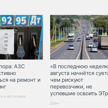
пора: АЗС
«В последнюю недел
ктивно
августа начнётся суета
ься на ремонт и
чем рискуют
инг
перевозчики, не
успевшие освоить ЭТ
ла и автохимия
Дзен