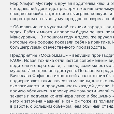
Мэр Ульфат Мустафин, вручая водителям ключи от
сегодняшний день идет реформа жилищно-коммуна
спецавтохозяйства, которое выиграло конкурс, и
оператором по вывозу мусора, давно назрела не
- Обновление коммунальной техники города – од
задач. Работы много и вопросы будем решать поэт
Мансурович, - В прошлом году я здесь же вручал
которые уже хорошо показали себя на практике. 
большегрузами отечественного производства.
Предприятие «Москоммаш» - ведущий производи
FAUM. Новая техника отличается современным в
водителя и оператора, и, главное, возможностью
мусора. И по цене она доступна. По словам пред
Вячеслава Фофанова импортный аналог стоил бы 
подчеркивают такие качества машины, как эконом
экологичность и продуманность каждой детали. 
воочию убедились в ювелирной точности новой т
захвата и подъема контейнера легко и бесшумно 
него и заточена машина) и сам он тоже из полим
в работе, с большим объемом, чем обычный станд