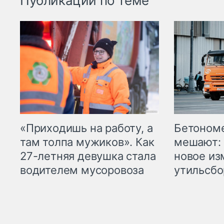
Публикации по теме
«Приходишь на работу, а
Бетоном
там толпа мужиков». Как
мешают: 
27-летняя девушка стала
новое из
водителем мусоровоза
утильсбо