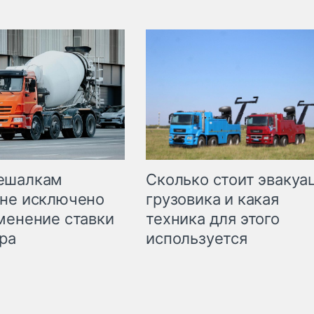
Сколько стоит эвакуа
ешалкам
грузовика и какая
не исключено
техника для этого
менение ставки
используется
ра