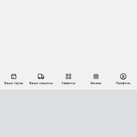
Ваши грузы
Ваши машины
Сервисы
Заказы
Профиль
АВТОМАТИЗАЦИЯ ПЕРЕВОЗОК
Площадки
Заказы
Торги
Тендеры
АТИ-Доки
GPS-мониторинг
АТИ Мессенджер
Цепочки грузов