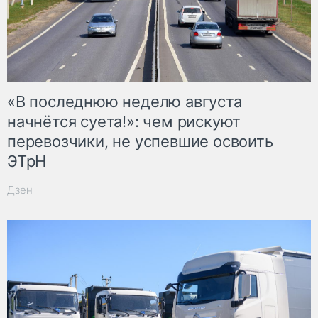
«В последнюю неделю августа
начнётся суета!»: чем рискуют
перевозчики, не успевшие освоить
ЭТрН
Дзен