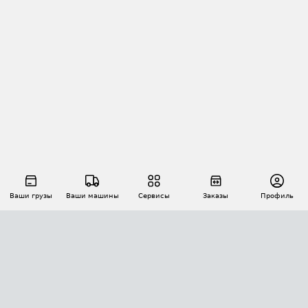
Ваши грузы
Ваши машины
Сервисы
Заказы
Профиль
АВТОМАТИЗАЦИЯ ПЕРЕВОЗОК
Площадки
Заказы
Торги
Тендеры
АТИ-Доки