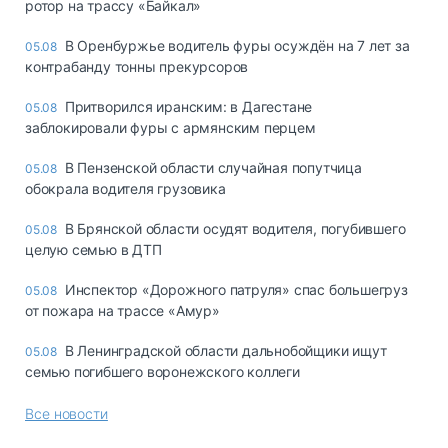
ротор на трассу «Байкал»
В Оренбуржье водитель фуры осуждён на 7 лет за
05.08
контрабанду тонны прекурсоров
Притворился иранским: в Дагестане
05.08
заблокировали фуры с армянским перцем
В Пензенской области случайная попутчица
05.08
обокрала водителя грузовика
В Брянской области осудят водителя, погубившего
05.08
целую семью в ДТП
Инспектор «Дорожного патруля» спас большегруз
05.08
от пожара на трассе «Амур»
В Ленинградской области дальнобойщики ищут
05.08
семью погибшего воронежского коллеги
Все новости