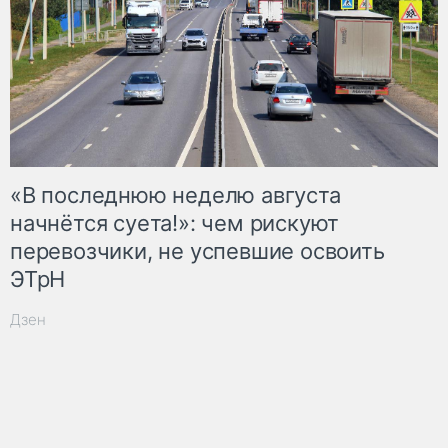
«В последнюю неделю августа
начнётся суета!»: чем рискуют
перевозчики, не успевшие освоить
ЭТрН
Дзен