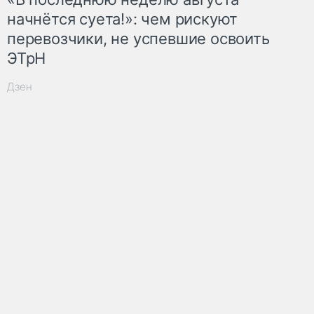
начнётся суета!»: чем рискуют
перевозчики, не успевшие освоить
ЭТрН
Дзен