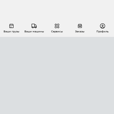
Ваши грузы
Ваши машины
Сервисы
Заказы
Профиль
АВТОМАТИЗАЦИЯ ПЕРЕВОЗОК
Площадки
Заказы
Торги
Тендеры
АТИ-Доки
GPS-мониторинг
АТИ Мессенджер
Цепочки грузов
API ATI.SU
ПОЛЕЗНОЕ
Расчет расстояний
БЕЗОПАСНОСТЬ
Академия ATI.SU
ATI.SU о безопасности
Звезды ATI.SU на вашем сайте