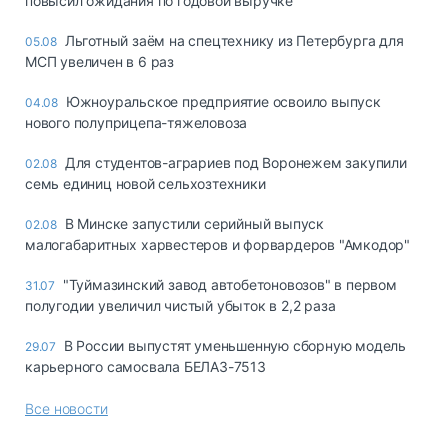
повысил ожидания по годовой выручке
Льготный заём на спецтехнику из Петербурга для
05.08
МСП увеличен в 6 раз
Южноуральское предприятие освоило выпуск
04.08
нового полуприцепа-тяжеловоза
Для студентов-аграриев под Воронежем закупили
02.08
семь единиц новой сельхозтехники
В Минске запустили серийный выпуск
02.08
малогабаритных харвестеров и форвардеров "Амкодор"
"Туймазинский завод автобетоновозов" в первом
31.07
полугодии увеличил чистый убыток в 2,2 раза
В России выпустят уменьшенную сборную модель
29.07
карьерного самосвала БЕЛАЗ-7513
Все новости