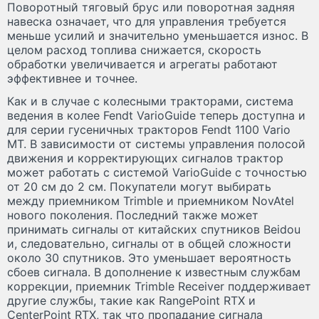
Поворотный тяговый брус или поворотная задняя
навеска означает, что для управления требуется
меньше усилий и значительно уменьшается износ. В
целом расход топлива снижается, скорость
обработки увеличивается и агрегаты работают
эффективнее и точнее.
Как и в случае с колесными тракторами, система
ведения в колее Fendt VarioGuide теперь доступна и
для серии гусеничных тракторов Fendt 1100 Vario
MT. В зависимости от системы управления полосой
движения и корректирующих сигналов трактор
может работать с системой VarioGuide с точностью
от 20 см до 2 см. Покупатели могут выбирать
между приемником Trimble и приемником NovAtel
нового поколения. Последний также может
принимать сигналы от китайских спутников Beidou
и, следовательно, сигналы от в общей сложности
около 30 спутников. Это уменьшает вероятность
сбоев сигнала. В дополнение к известным службам
коррекции, приемник Trimble Receiver поддерживает
другие службы, такие как RangePoint RTX и
CenterPoint RTX, так что пропадание сигнала