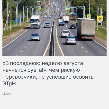
«В последнюю неделю августа
начнётся суета!»: чем рискуют
перевозчики, не успевшие освоить
ЭТрН
Дзен