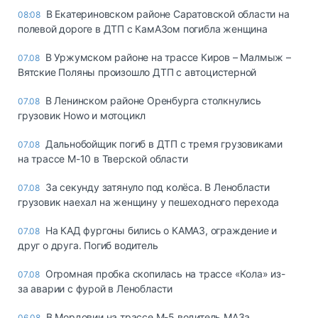
В Екатериновском районе Саратовской области на
08:08
полевой дороге в ДТП с КамАЗом погибла женщина
В Уржумском районе на трассе Киров – Малмыж –
07.08
Вятские Поляны произошло ДТП с автоцистерной
В Ленинском районе Оренбурга столкнулись
07.08
грузовик Howo и мотоцикл
Дальнобойщик погиб в ДТП с тремя грузовиками
07.08
на трассе М-10 в Тверской области
За секунду затянуло под колёса. В Ленобласти
07.08
грузовик наехал на женщину у пешеходного перехода
На КАД фургоны бились о КАМАЗ, ограждение и
07.08
друг о друга. Погиб водитель
Огромная пробка скопилась на трассе «Кола» из-
07.08
за аварии с фурой в Ленобласти
В Мордовии на трассе М-5 водитель МАЗа
06.08