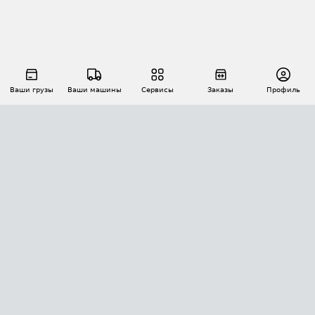
Ваши грузы
Ваши машины
Сервисы
Заказы
Профиль
АВТОМАТИЗАЦИЯ ПЕРЕВОЗОК
Площадки
Заказы
Торги
Тендеры
АТИ-Доки
GPS-мониторинг
АТИ Мессенджер
Цепочки грузов
API ATI.SU
ПОЛЕЗНОЕ
Расчет расстояний
БЕЗОПАСНОСТЬ
Академия ATI.SU
ATI.SU о безопасности