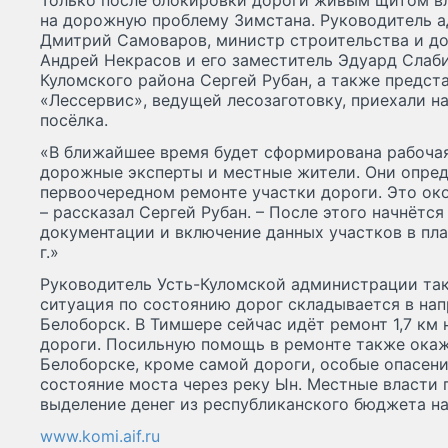
Только после блокировки дороги живым щитом в
на дорожную проблему Зимстана. Руководитель 
Дмитрий Самоваров, министр строительства и до
Андрей Некрасов и его заместитель Эдуард Слаби
Куломского района Сергей Рубан, а также предст
«Лессервис», ведущей лесозаготовку, приехали н
посёлка.
«В ближайшее время будет сформирована рабочая
дорожные эксперты и местные жители. Они опре
первоочередном ремонте участки дороги. Это око
– рассказал Сергей Рубан. – После этого начнётс
документации и включение данных участков в пл
г.»
Руководитель Усть-Куломской администрации так
ситуация по состоянию дорог складывается в на
Белоборск. В Тимшере сейчас идёт ремонт 1,7 км
дороги. Посильную помощь в ремонте также окаж
Белоборске, кроме самой дороги, особые опасен
состояние моста через реку Ын. Местные власти 
выделение денег из республиканского бюджета н
www.komi.aif.ru