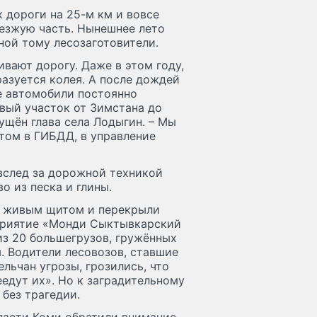
 дороги на 25-м км и вовсе
езжую часть. Нынешнее лето
ной тому лесозаготовители.
ивают дорогу. Даже в этом году,
разуется колея. А после дождей
е автомобили постоянно
вый участок от Зимстана до
мущён глава села Лодыгин. – Мы
том в ГИБДД, в управление
 вслед за дорожной техникой
о из песка и глины.
и живым щитом и перекрыли
приятие «Монди Сыктывкарский
из 20 большегрузов, гружённых
. Водители лесовозов, ставшие
льчан угрозы, грозились, что
еедут их». Но к заградительному
без трагедии.