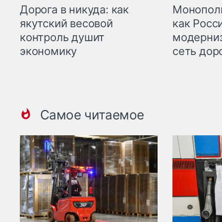
Дорога в никуда: как
Монополи
якутский весовой
как Росс
контроль душит
модерни
экономику
сеть дор
Самое читаемое