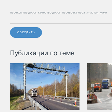
перекрытие дорог
качество дорог
перевозка леса
зимстан
коми
ОБСУДИТЬ
Публикации по теме