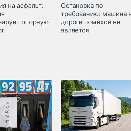
Остановка по
я на асфальт:
требованию: машина 
ия
дороге помехой не
зирует опорную
является
ог