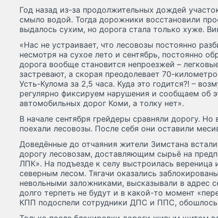
Год назад из-за продолжительных дождей участок
смыло водой. Тогда дорожники восстановили про
выдалось сухим, но дорога стала только хуже. Ви
«Нас не устраивает, что лесовозы постоянно разб
несмотря на сухое лето и сентябрь, постоянно об
дорога вообще становится непроезжей – легковы
застревают, а скорая преодолевает 70-километро
Усть-Кулома за 2,5 часа. Куда это годится?! – воз
регулярно фиксируем нарушения и сообщаем об э
автомобильных дорог Коми, а толку нет».
В начале сентября грейдеры сравняли дорогу. Но
поехали лесовозы. После себя они оставили месив
Доведённые до отчаяния жители Зимстана встал
дорогу лесовозам, доставляющим сырьё на пред
ЛПК». На подъезде к селу выстроилась вереница 
северным лесом. Тягачи оказались заблокированы
невольными заложниками, высказывали в адрес се
долго терпеть не будут и в какой-то момент «пер
КПП подоспели сотрудники ДПС и ППС, обошлось 