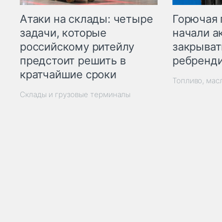
Горючая 
Атаки на склады: четыре
начали а
задачи, которые
закрыват
российскому ритейлу
ребренд
предстоит решить в
кратчайшие сроки
Топливо, мас
Склады и грузовые терминалы