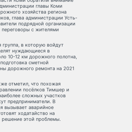
ласти Коми обратили внимание
администрации главы Коми
рожного хозяйства региона
ков, глава администрации Усть-
авители подрядной организации
а переговоры с жителями
 группа, в которую войдут
делят нуждающиеся в
ло 10-12 км дорожного полотна,
я подготовка сметной
аны дорожного ремонта на 2021
же отметил, что похожая
правлении посёлков Тимшер и
 наиболее сложных участков
ут предприниматели. В
ия вызывает аварийное
готовят ходатайство на
а решение этой проблемы.