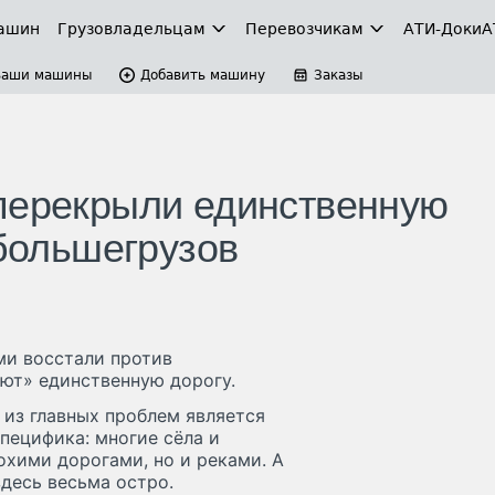
ашин
Грузовладельцам
Перевозчикам
АТИ-Доки
А
Ваши машины
Добавить машину
Заказы
перекрыли единственную
 большегрузов
ми восстали против
ают» единственную дорогу.
 из главных проблем является
пецифика: многие сёла и
охими дорогами, но и реками. А
десь весьма остро.