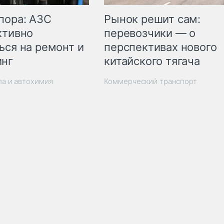
пора: АЗС
Рынок решит сам:
ктивно
перевозчики — о
ься на ремонт и
перспективах нового
инг
китайского тягача
ла и автохимия
Коммерческий транспорт