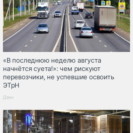
«В последнюю неделю августа
начнётся суета!»: чем рискуют
перевозчики, не успевшие освоить
ЭТрН
Дзен