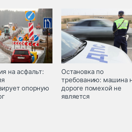
Остановка по
я на асфальт:
требованию: машина 
ия
дороге помехой не
зирует опорную
является
ог