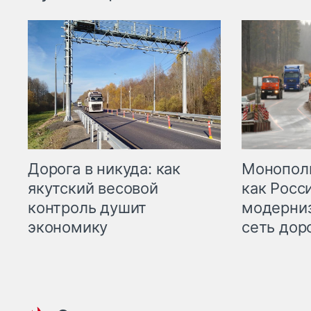
Дорога в никуда: как
Монополи
якутский весовой
как Росс
контроль душит
модерни
экономику
сеть дор