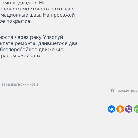
ыпью подходов. На
 нового мостового полотна с
рмационные швы. На проезжей
ое покрытие
оста через реку Улястуй
льтате ремонта, длившегося два
и бесперебойное движение
трассы «Байкал».
забайкальский край
13 просмотров 