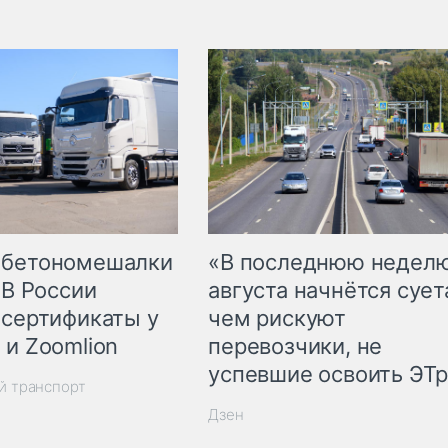
 бетономешалки
«В последнюю недел
 В России
августа начнётся суета
 сертификаты у
чем рискуют
 и Zoomlion
перевозчики, не
успевшие освоить ЭТ
й транспорт
Дзен