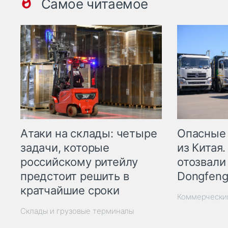
Самое читаемое
Опасные
Атаки на склады: четыре
из Китая.
задачи, которые
отозвали
российскому ритейлу
Dongfeng
предстоит решить в
кратчайшие сроки
Коммерчески
Склады и грузовые терминалы