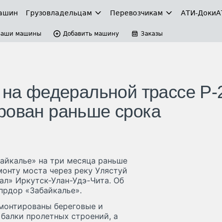
ашин
Грузовладельцам
Перевозчикам
АТИ-Доки
А
Ваши машины
Добавить машину
Заказы
 на федеральной трассе Р-
рован раньше срока
айкалье» на три месяца раньше
онту моста через реку Улястуй
ал» Иркутск-Улан-Удэ-Чита. Об
прдор «Забайкалье».
монтированы береговые и
балки пролетных строений, а