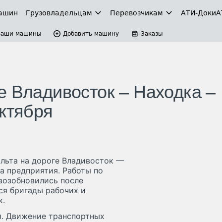
ашин
Грузовладельцам
Перевозчикам
АТИ-Доки
А
Ваши машины
Добавить машину
Заказы
е Владивосток – Находка –
октября
льта на дороге Владивосток —
а предприятия. Работы по
возобновились после
ся бригады рабочих и
к.
я. Движение транспортных