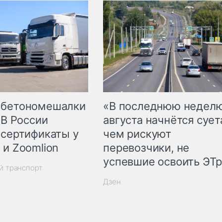
 бетономешалки
«В последнюю недел
 В России
августа начнётся суета
 сертификаты у
чем рискуют
 и Zoomlion
перевозчики, не
успевшие освоить ЭТ
й транспорт
Дзен