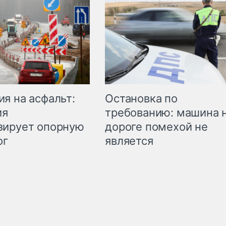
Остановка по
я на асфальт:
требованию: машина 
ия
дороге помехой не
зирует опорную
является
ог