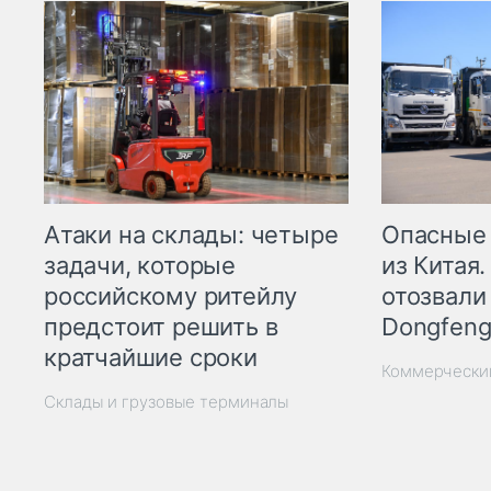
Опасные
Атаки на склады: четыре
из Китая.
задачи, которые
отозвали
российскому ритейлу
Dongfeng
предстоит решить в
кратчайшие сроки
Коммерчески
Склады и грузовые терминалы