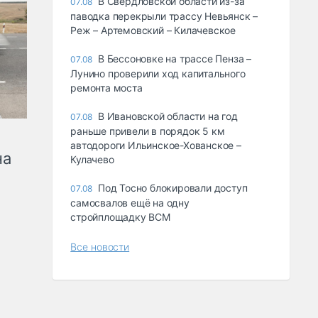
В Свердловской области из-за
07.08
паводка перекрыли трассу Невьянск –
Реж – Артемовский – Килачевское
В Бессоновке на трассе Пенза –
07.08
Лунино проверили ход капитального
ремонта моста
В Ивановской области на год
07.08
раньше привели в порядок 5 км
автодороги Ильинское-Хованское –
на
Кулачево
Под Тосно блокировали доступ
07.08
самосвалов ещё на одну
стройплощадку ВСМ
Все новости