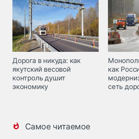
Дорога в никуда: как
Монополи
якутский весовой
как Росс
контроль душит
модерни
экономику
сеть дор
Самое читаемое