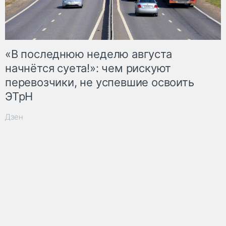
«В последнюю неделю августа
начнётся суета!»: чем рискуют
перевозчики, не успевшие освоить
ЭТрН
Дзен