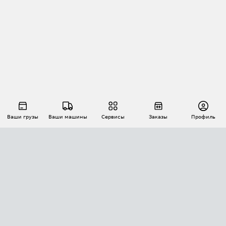
Ваши грузы
Ваши машины
Сервисы
Заказы
Профиль
АВТОМАТИЗАЦИЯ ПЕРЕВОЗОК
Площадки
Заказы
Торги
Тендеры
АТИ-Доки
GPS-мониторинг
АТИ Мессенджер
Цепочки грузов
API ATI.SU