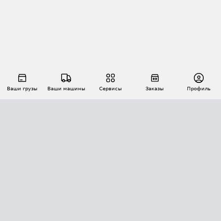
Ваши грузы
Ваши машины
Сервисы
Заказы
Профиль
АВТОМАТИЗАЦИЯ ПЕРЕВОЗОК
Площадки
Заказы
Торги
Тендеры
АТИ-Доки
GPS-мониторинг
АТИ Мессенджер
Цепочки грузов
API ATI.SU
ПОЛЕЗНОЕ
Расчет расстояний