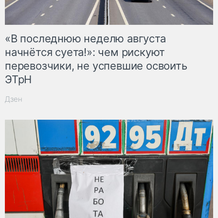
«В последнюю неделю августа
начнётся суета!»: чем рискуют
перевозчики, не успевшие освоить
ЭТрН
Дзен