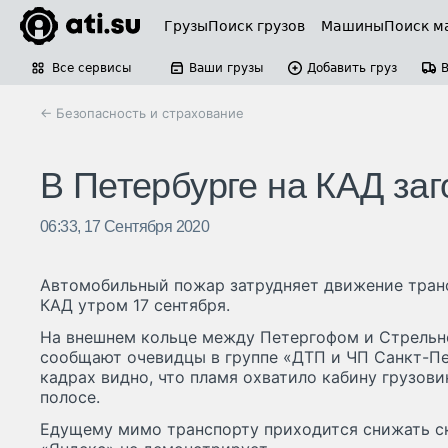
Грузы
Поиск грузов
Машины
Поиск м
Все сервисы
Ваши грузы
Добавить груз
← Безопасность и страхование
В Петербурге на КАД заг
06:33, 17 Сентября 2020
Автомобильный пожар затрудняет движение транс
КАД утром 17 сентября.
На внешнем кольце между Петергофом и Стрельно
сообщают очевидцы в группе «ДТП и ЧП Санкт-Пе
кадрах видно, что пламя охватило кабину грузови
полосе.
Едущему мимо транспорту приходится снижать ск