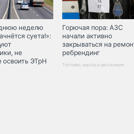
Горючая пора: АЗС
еднюю неделю
начали активно
ачнётся суета!»:
закрываться на ремон
куют
ребрендинг
ики, не
 освоить ЭТрН
Топливо, масла и автохимия