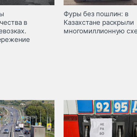
мы
Фуры без пошлин: в
чества в
Казахстане раскрыли
евозках.
многомиллионную сх
ережение