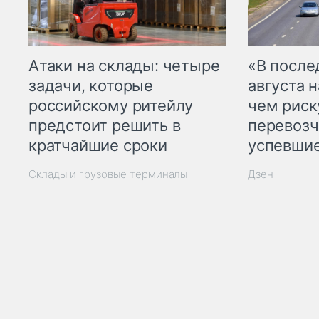
Атаки на склады: четыре
«В посл
задачи, которые
августа н
российскому ритейлу
чем рис
предстоит решить в
перевозч
кратчайшие сроки
успевшие
Склады и грузовые терминалы
Дзен