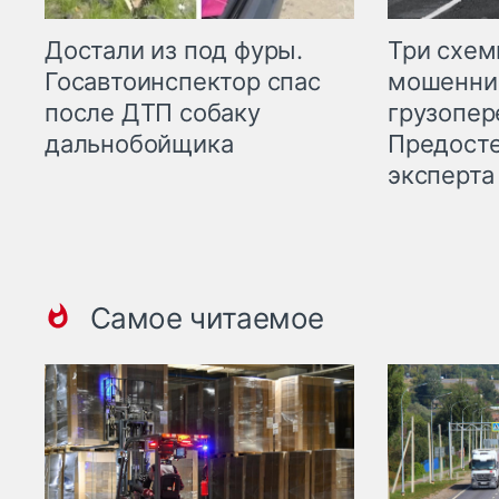
Три схе
Достали из под фуры.
мошенни
Госавтоинспектор спас
грузопер
после ДТП собаку
Предост
дальнобойщика
эксперта
Самое читаемое