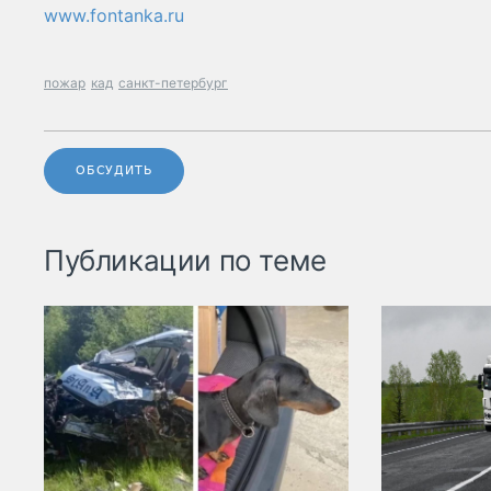
www.fontanka.ru
пожар
кад
санкт-петербург
ОБСУДИТЬ
Публикации по теме