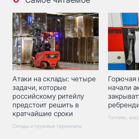
Горючая 
Атаки на склады: четыре
начали а
задачи, которые
закрыват
российскому ритейлу
ребренд
предстоит решить в
кратчайшие сроки
Топливо, мас
Склады и грузовые терминалы