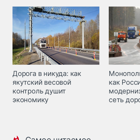
Дорога в никуда: как
Монополи
якутский весовой
как Росс
контроль душит
модерни
экономику
сеть дор
Самое читаемое