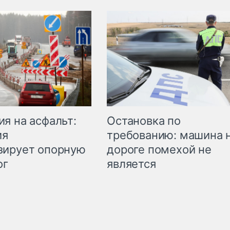
Остановка по
я на асфальт:
требованию: машина 
ия
дороге помехой не
зирует опорную
является
ог