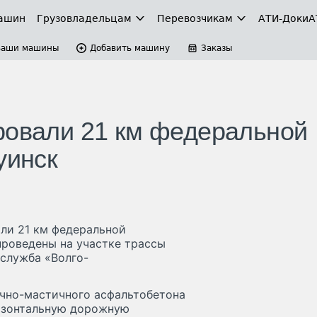
ашин
Грузовладельцам
Перевозчикам
АТИ-Доки
А
Ваши машины
Добавить машину
Заказы
ровали 21 км федеральной
уинск
ли 21 км федеральной
проведены на участке трассы
-служба «Волго-
чно-мастичного асфальтобетона
ризонтальную дорожную