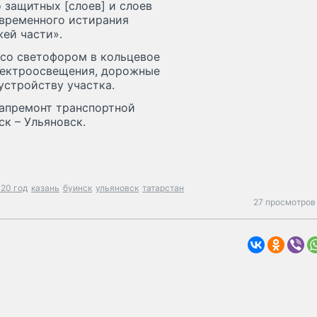
о защитных [слоев] и слоев
временного истирания
ей части».
 со светофором в кольцевое
электроосвещения, дорожные
устройству участка.
капремонт транспортной
ск – Ульяновск.
020 год
казань
буинск
ульяновск
татарстан
27 просмотров 