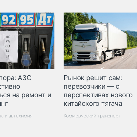
пора: АЗС
Рынок решит сам:
ктивно
перевозчики — о
ься на ремонт и
перспективах нового
инг
китайского тягача
ла и автохимия
Коммерческий транспорт