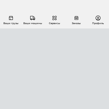
Ваши грузы
Ваши машины
Сервисы
Заказы
Профиль
АВТОМАТИЗАЦИЯ ПЕРЕВОЗОК
Площадки
Заказы
Торги
Тендеры
АТИ-Доки
GPS-мониторинг
АТИ Мессенджер
Цепочки грузов
API ATI.SU
ПОЛЕЗНОЕ
Расчет расстояний
БЕЗОПАСНОСТЬ
Академия ATI.SU
ATI.SU о безопасности
Звезды ATI.SU на вашем сайте
КОНТАКТЫ И ТАРИФЫ
Памятка по проверке контрагентов
Индекс ATI.SU FTL РФ