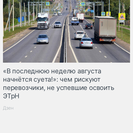
«В последнюю неделю августа
начнётся суета!»: чем рискуют
перевозчики, не успевшие освоить
ЭТрН
Дзен