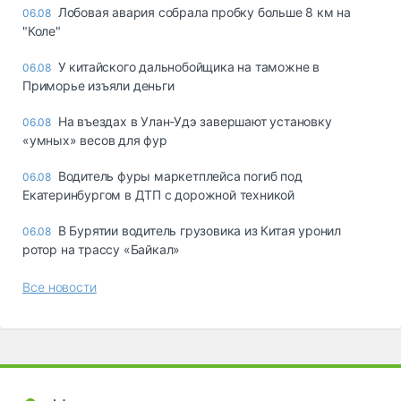
Лобовая авария собрала пробку больше 8 км на
06.08
"Коле"
У китайского дальнобойщика на таможне в
06.08
Приморье изъяли деньги
Ha въeздax в Улaн-Удэ зaвepшaют ycтaнoвкy
06.08
«yмныx» вecoв для фyp
Водитель фуры маркетплейса погиб под
06.08
Екатеринбургом в ДТП с дорожной техникой
В Бурятии водитель грузовика из Китая уронил
06.08
ротор на трассу «Байкал»
Все новости