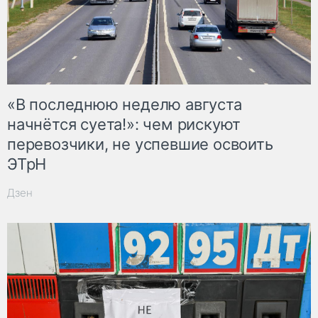
«В последнюю неделю августа
начнётся суета!»: чем рискуют
перевозчики, не успевшие освоить
ЭТрН
Дзен