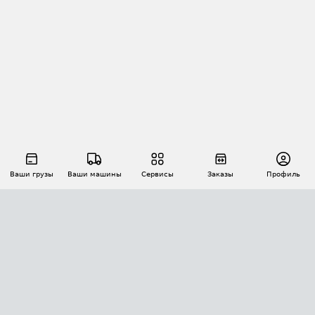
Ваши грузы
Ваши машины
Сервисы
Заказы
Профиль
АВТОМАТИЗАЦИЯ ПЕРЕВОЗОК
Площадки
Заказы
Торги
Тендеры
АТИ-Доки
GPS-мониторинг
АТИ Мессенджер
Цепочки грузов
API ATI.SU