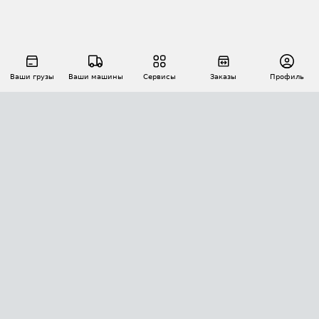
Ваши грузы
Ваши машины
Сервисы
Заказы
Профиль
АВТОМАТИЗАЦИЯ ПЕРЕВОЗОК
Площадки
Заказы
Торги
Тендеры
АТИ-Доки
GPS-мониторинг
АТИ Мессенджер
Цепочки грузов
API ATI.SU
ПОЛЕЗНОЕ
Расчет расстояний
БЕЗОПАСНОСТЬ
Академия ATI.SU
ATI.SU о безопасности
Звезды ATI.SU на вашем сайте
КОНТАКТЫ И ТАРИФЫ