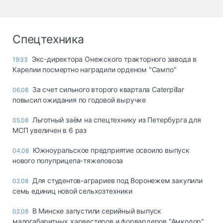
Спецтехника
Экс-директора Онежского тракторного завода в
19:33
Карелии посмертно наградили орденом "Сампо"
За счет сильного второго квартала Caterpillar
06.08
повысил ожидания по годовой выручке
Льготный заём на спецтехнику из Петербурга для
05.08
МСП увеличен в 6 раз
Южноуральское предприятие освоило выпуск
04.08
нового полуприцепа-тяжеловоза
Для студентов-аграриев под Воронежем закупили
02.08
семь единиц новой сельхозтехники
В Минске запустили серийный выпуск
02.08
малогабаритных харвестеров и форвардеров "Амкодор"