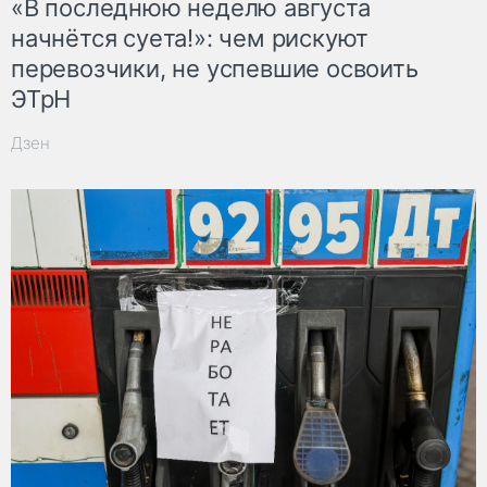
«В последнюю неделю августа
начнётся суета!»: чем рискуют
перевозчики, не успевшие освоить
ЭТрН
Дзен