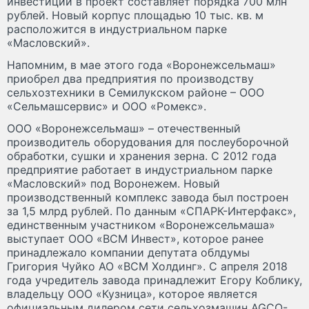
инвестиций в проект составляет порядка 700 млн
рублей. Новый корпус площадью 10 тыс. кв. м
расположится в индустриальном парке
«Масловский».
Напомним, в мае этого года «Воронежсельмаш»
приобрел два предприятия по производству
сельхозтехники в Семилукском районе – ООО
«Сельмашсервис» и ООО «Ромекс».
ООО «Воронежсельмаш» – отечественный
производитель оборудования для послеуборочной
обработки, сушки и хранения зерна. С 2012 года
предприятие работает в индустриальном парке
«Масловский» под Воронежем. Новый
производственный комплекс завода был построен
за 1,5 млрд рублей. По данным «СПАРК-Интерфакс»,
единственным участником «Воронежсельмаша»
выступает ООО «ВСМ Инвест», которое ранее
принадлежало компании депутата облдумы
Григория Чуйко АО «ВСМ Холдинг». С апреля 2018
года учредитель завода принадлежит Егору Коблику,
владельцу ООО «Кузница», которое является
официальным дилером сети сельхозмашин AGCO-