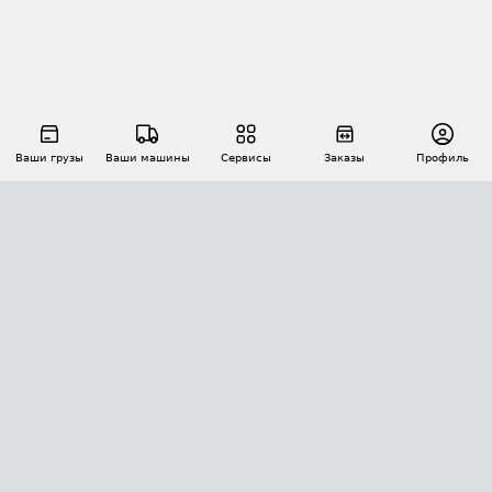
Ваши грузы
Ваши машины
Сервисы
Заказы
Профиль
АВТОМАТИЗАЦИЯ ПЕРЕВОЗОК
Площадки
Заказы
Торги
Тендеры
АТИ-Доки
GPS-мониторинг
АТИ Мессенджер
Цепочки грузов
API ATI.SU
ПОЛЕЗНОЕ
Расчет расстояний
БЕЗОПАСНОСТЬ
Академия ATI.SU