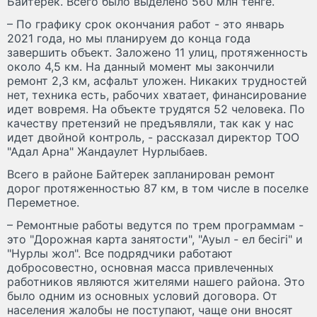
Байтерек. Всего было выделено 560 млн тенге.
– По графику срок окончания работ - это январь
2021 года, но мы планируем до конца года
завершить объект. Заложено 11 улиц, протяженность
около 4,5 км. На данный момент мы закончили
ремонт 2,3 км, асфальт уложен. Никаких трудностей
нет, техника есть, рабочих хватает, финансирование
идет вовремя. На объекте трудятся 52 человека. По
качеству претензий не предъявляли, так как у нас
идет двойной контроль, - рассказал директор ТОО
"Адал Арна" Жандаулет Нурлыбаев.
Всего в районе Байтерек запланирован ремонт
дорог протяженностью 87 км, в том числе в поселке
Переметное.
– Ремонтные работы ведутся по трем программам -
это "Дорожная карта занятости", "Ауыл - ел бесігі" и
"Нурлы жол". Все подрядчики работают
добросовестно, основная масса привлеченных
работников являются жителями нашего района. Это
было одним из основных условий договора. От
населения жалобы не поступают, чаще они вносят