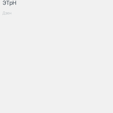
ЭТрН
Дзен