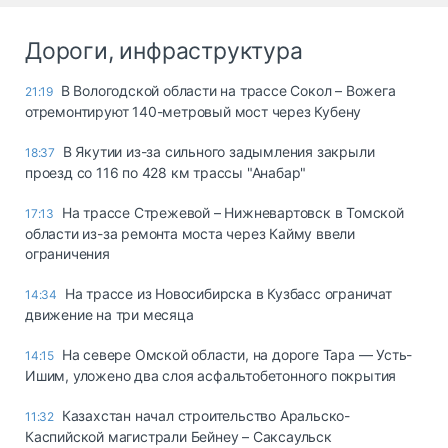
Дороги, инфраструктура
В Вологодской области на трассе Сокол – Вожега
21:19
отремонтируют 140-метровый мост через Кубену
В Якутии из-за сильного задымления закрыли
18:37
проезд со 116 по 428 км трассы "Анабар"
На трассе Стрежевой – Нижневартовск в Томской
17:13
области из-за ремонта моста через Кайму ввели
ограничения
На трассе из Новосибирска в Кузбасс ограничат
14:34
движение на три месяца
На севере Омской области, на дороге Тара — Усть-
14:15
Ишим, уложено два слоя асфальтобетонного покрытия
Казахстан начал строительство Аральско-
11:32
Каспийской магистрали Бейнеу – Саксаульск