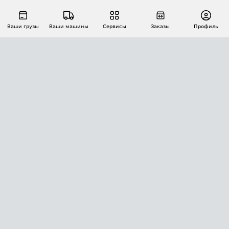
Ваши грузы
Ваши машины
Сервисы
Заказы
Профиль
АВТОМАТИЗАЦИЯ ПЕРЕВОЗОК
Площадки
Заказы
Торги
Тендеры
АТИ-Доки
GPS-мониторинг
АТИ Мессенджер
Цепочки грузов
API ATI.SU
ПОЛЕЗНОЕ
Расчет расстояний
БЕЗОПАСНОСТЬ
Академия ATI.SU
ATI.SU о безопасности
Звезды ATI.SU на вашем сайте
КОНТАКТЫ И ТАРИФЫ
Памятка по проверке контрагентов
Индекс ATI.SU FTL РФ
О системе ATI.SU
Светофор+
Средние ставки
ИНФОРМАЦИЯ
Контактная информация