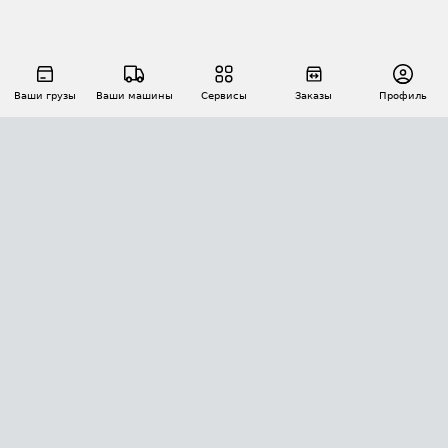
Ваши грузы
Ваши машины
Сервисы
Заказы
Профиль
АВТОМАТИЗАЦИЯ ПЕРЕВОЗОК
Площадки
Заказы
Торги
Тендеры
АТИ-Доки
GPS-мониторинг
АТИ Мессенджер
Цепочки грузов
API ATI.SU
ПОЛЕЗНОЕ
Расчет расстояний
БЕЗОПАСНОСТЬ
Академия ATI.SU
ATI.SU о безопасности
Звезды ATI.SU на вашем сайте
КОНТАКТЫ И ТАРИФЫ
Памятка по проверке контрагентов
Индекс ATI.SU FTL РФ