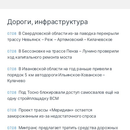
Дороги, инфраструктура
В Свердловской области из-за паводка перекрыли
07.08
трассу Невьянск – Реж – Артемовский – Килачевское
В Бессоновке на трассе Пенза – Лунино проверили
07.08
ход капитального ремонта моста
В Ивановской области на год раньше привели в
07.08
порядок 5 км автодороги Ильинское-Хованское –
Кулачево
Под Тосно блокировали доступ самосвалов ещё на
07.08
одну стройплощадку ВСМ
Проект трассы «Меридиан» остается
07.08
замороженным из-за недостаточного спроса
Минтранс предлагает тратить средства дорожных
07.08