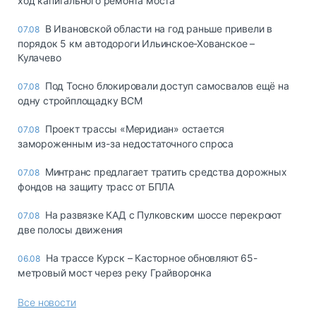
ход капитального ремонта моста
В Ивановской области на год раньше привели в
07.08
порядок 5 км автодороги Ильинское-Хованское –
Кулачево
Под Тосно блокировали доступ самосвалов ещё на
07.08
одну стройплощадку ВСМ
Проект трассы «Меридиан» остается
07.08
замороженным из-за недостаточного спроса
Минтранс предлагает тратить средства дорожных
07.08
фондов на защиту трасс от БПЛА
На развязке КАД с Пулковским шоссе перекроют
07.08
две полосы движения
На трассе Курск – Касторное обновляют 65-
06.08
метровый мост через реку Грайворонка
Все новости