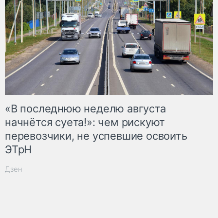
«В последнюю неделю августа
начнётся суета!»: чем рискуют
перевозчики, не успевшие освоить
ЭТрН
Дзен