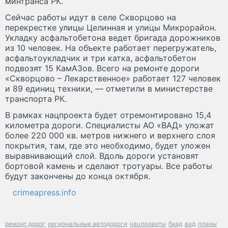
минтранса РК.
Сейчас работы идут в селе Скворцово на
перекрестке улицы Целинная и улицы Микрорайон.
Укладку асфальтобетона ведет бригада дорожников
из 10 человек. На объекте работает перегружатель,
асфальтоукладчик и три катка, асфальтобетон
подвозят 15 КамАЗов. Всего на ремонте дороги
«Скворцово – Лекарственное» работает 127 человек
и 89 единиц техники, — отметили в министерстве
транспорта РК.
В рамках нацпроекта будет отремонтировано 15,4
километра дороги. Специалисты АО «ВАД» уложат
более 220 000 кв. метров нижнего и верхнего слоя
покрытия, там, где это необходимо, будет уложен
выравнивающий слой. Вдоль дороги установят
бортовой камень и сделают тротуары. Все работы
будут закончены до конца октября.
crimeapress.info
ремонт дорог
региональные автодороги
нацпроекты
бкад
вад
планы