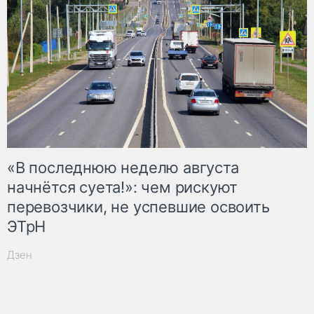
«В последнюю неделю августа
начнётся суета!»: чем рискуют
перевозчики, не успевшие освоить
ЭТрН
Дзен