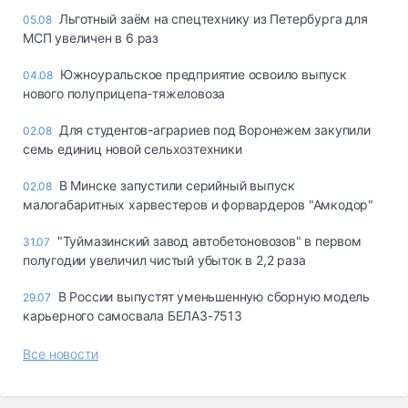
Льготный заём на спецтехнику из Петербурга для
05.08
МСП увеличен в 6 раз
Южноуральское предприятие освоило выпуск
04.08
нового полуприцепа-тяжеловоза
Для студентов-аграриев под Воронежем закупили
02.08
семь единиц новой сельхозтехники
В Минске запустили серийный выпуск
02.08
малогабаритных харвестеров и форвардеров "Амкодор"
"Туймазинский завод автобетоновозов" в первом
31.07
полугодии увеличил чистый убыток в 2,2 раза
В России выпустят уменьшенную сборную модель
29.07
карьерного самосвала БЕЛАЗ-7513
Все новости