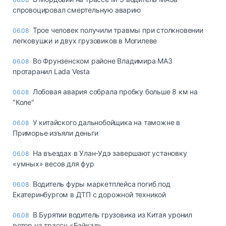
спровоцировал смертельную аварию
Трое человек получили травмы при столкновении
06.08
легковушки и двух грузовиков в Могилеве
Во Фрунзенском районе Владимира МАЗ
06.08
протаранил Lada Vesta
Лобовая авария собрала пробку больше 8 км на
06.08
"Коле"
У китайского дальнобойщика на таможне в
06.08
Приморье изъяли деньги
Ha въeздax в Улaн-Удэ зaвepшaют ycтaнoвкy
06.08
«yмныx» вecoв для фyp
Водитель фуры маркетплейса погиб под
06.08
Екатеринбургом в ДТП с дорожной техникой
В Бурятии водитель грузовика из Китая уронил
06.08
ротор на трассу «Байкал»