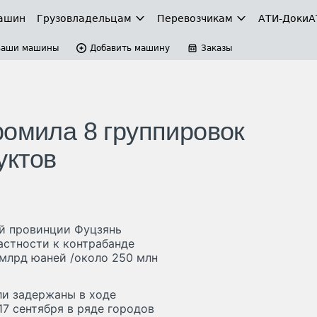
ашин
Грузовладельцам
Перевозчикам
АТИ-Доки
А
Ваши машины
Добавить машину
Заказы
ромила 8 группировок
уктов
й провинции Фуцзянь
астности к контрабанде
млрд юаней /около 250 млн
ли задержаны в ходе
17 сентября в ряде городов