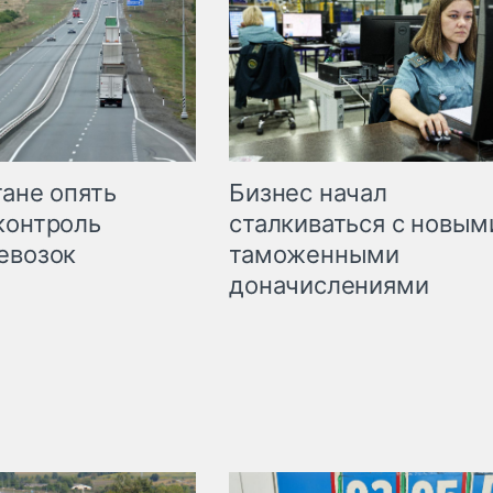
Бизнес начал
тане опять
сталкиваться с новым
контроль
таможенными
евозок
доначислениями