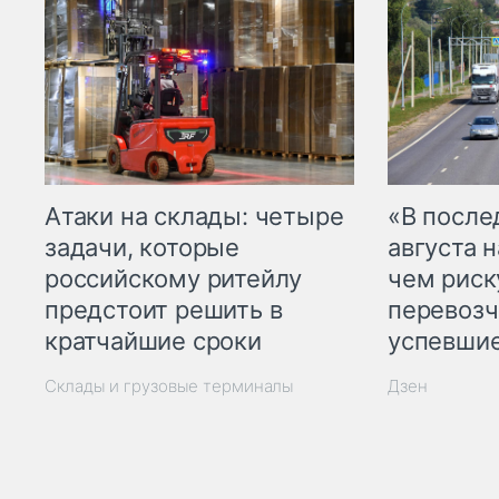
Атаки на склады: четыре
«В посл
задачи, которые
августа н
российскому ритейлу
чем рис
предстоит решить в
перевозч
кратчайшие сроки
успевшие
Склады и грузовые терминалы
Дзен