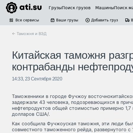
Грузы
Поиск грузов
Машины
Поиск м
Все сервисы
Ваши грузы
Добавить груз
← Таможня и ВЭД
Китайская таможня разг
контрабанды нефтепрод
14:33, 23 Сентября 2020
Таможенники в городе Фучжоу восточнокитайско
задержали 43 человека, подозревающихся в прич
нефтепродуктов общей стоимостью примерно 1,7 
долларов США/.
Как сообщила Фучжоуская таможня, эти люди бы
совместного таможенного рейда, развернутого с 