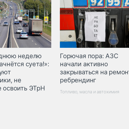
Горючая пора: АЗС
еднюю неделю
начали активно
ачнётся суета!»:
закрываться на ремон
куют
ребрендинг
ики, не
 освоить ЭТрН
Топливо, масла и автохимия