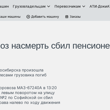
ашин
Грузовладельцам
Перевозчикам
АТИ-Доки
А
Ваши машины
Добавить машину
Заказы
оз насмерть сбил пенсион
восибирска произошла
лесами грузовика погиб
соровоза МАЗ-67240А в 13:20
с левым поворотом на улицу
 №2 по Софийской он сбил
рава налево по ходу движения