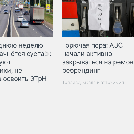
Горючая пора: АЗС
еднюю неделю
начали активно
ачнётся суета!»:
закрываться на ремон
куют
ребрендинг
ики, не
 освоить ЭТрН
Топливо, масла и автохимия