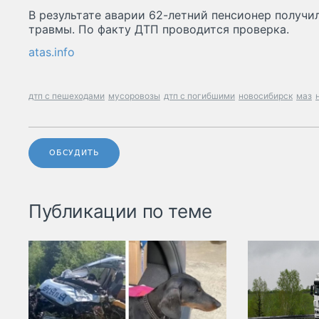
В результате аварии 62-летний пенсионер получ
травмы. По факту ДТП проводится проверка.
atas.info
дтп с пешеходами
мусоровозы
дтп с погибшими
новосибирск
маз
ОБСУДИТЬ
Публикации по теме