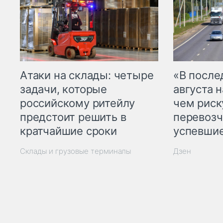
Атаки на склады: четыре
«В посл
задачи, которые
августа н
российскому ритейлу
чем рис
предстоит решить в
перевозч
кратчайшие сроки
успевшие
Склады и грузовые терминалы
Дзен