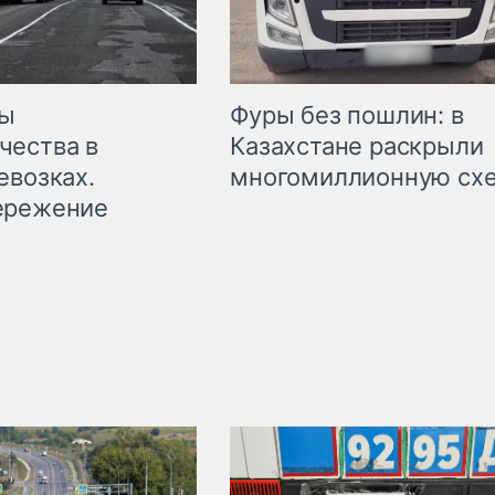
мы
Фуры без пошлин: в
чества в
Казахстане раскрыли
евозках.
многомиллионную сх
ережение