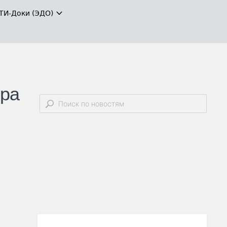
ТИ-Доки (ЭДО)
ера