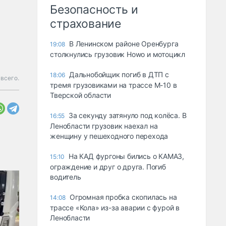
Безопасность и
страхование
В Ленинском районе Оренбурга
19:08
столкнулись грузовик Howo и мотоцикл
Дальнобойщик погиб в ДТП с
18:06
всего.
тремя грузовиками на трассе М-10 в
Тверской области
За секунду затянуло под колёса. В
16:55
Ленобласти грузовик наехал на
женщину у пешеходного перехода
На КАД фургоны бились о КАМАЗ,
15:10
ограждение и друг о друга. Погиб
водитель
Огромная пробка скопилась на
14:08
трассе «Кола» из-за аварии с фурой в
Ленобласти