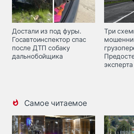
Три схе
Достали из под фуры.
мошенни
Госавтоинспектор спас
грузопер
после ДТП собаку
Предост
дальнобойщика
эксперта
Самое читаемое