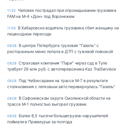
Человек пострадал при опрокидывании грузовика
11:35
FAM на М-4 «Дон» под Воронежем
В Хабаровске водитель грузовика сбил женщину на
11:09
пешеходном переходе
В центре Петербурга грузовая "Газель" с
08.08
ресторанным меню попала в ДТП с гужевой повозкой
Страховая компания "Пари" через суд в Туле
08.08
требует 29 млн руб. с автоперевозчика Kaz TralServiece
Под Чебоксарами на трассе М-7 в результате
08.08
столкновения с легковым авто перевернулась "Газель"
В Сафоновском округе Смоленской области на
08.08
трассе М-1 полностью выгорел грузовик
Более 8,5 тысячи большегрузов-нарушителей
08.08
поймали в Приамурье за полгода